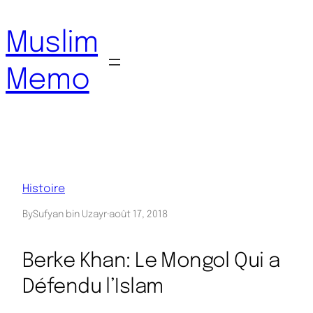
Aller
au
Muslim
contenu
Memo
Histoire
By
Sufyan bin Uzayr
·
août 17, 2018
Berke Khan: Le Mongol Qui a
Défendu l’Islam