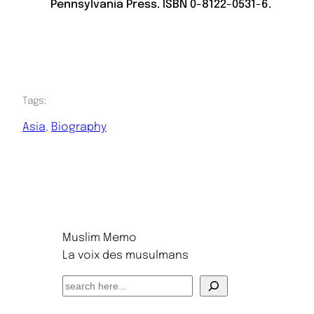
Pennsylvania Press. ISBN 0-8122-0531-6.
Tags:
Asia
, 
Biography
Muslim Memo
La voix des musulmans
S
e