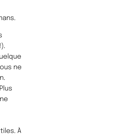
mans.
s
).
quelque
vous ne
n.
Plus
 ne
iles. À