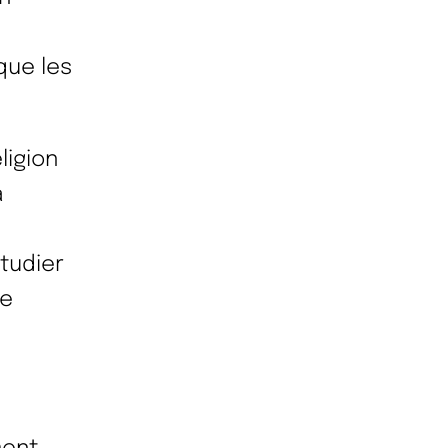
que les
ligion
a
tudier
de