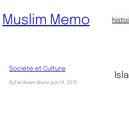
Aller
Muslim Memo
au
histo
contenu
Société et Culture
Isl
By
Fardeem Munir
·
juin 14, 2015