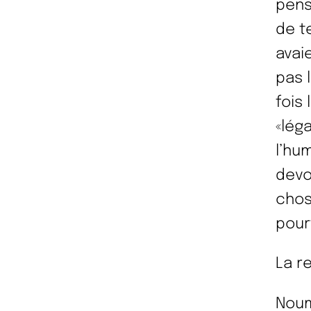
pens
de t
avai
pas 
fois 
«lég
l’hu
devo
chos
pour
La re
Noum