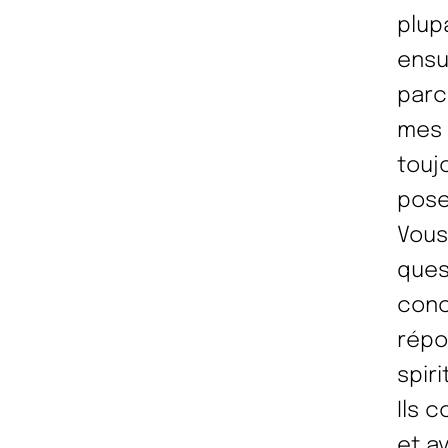
plup
ensu
parc
mes 
touj
pose
Vous
quest
conc
répo
spiri
Ils 
et a