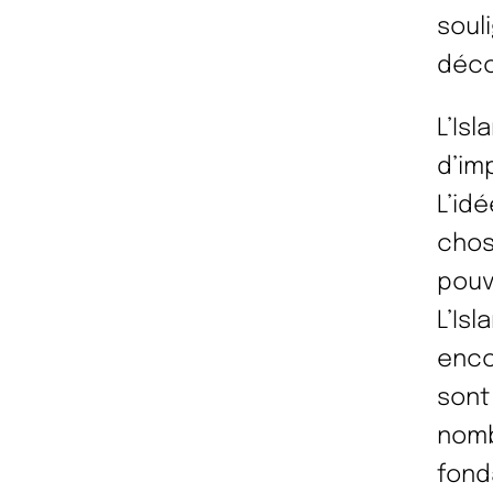
soul
déco
L’Isl
d’im
L’id
chos
pouv
L’Isl
enco
sont
nomb
fond