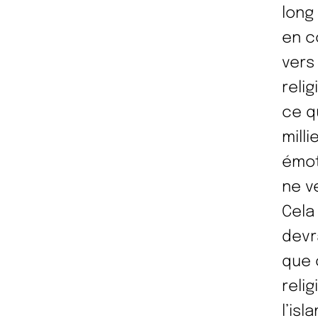
long
en c
vers
reli
ce q
mill
émot
ne ve
Cela
devr
que c
reli
l’is