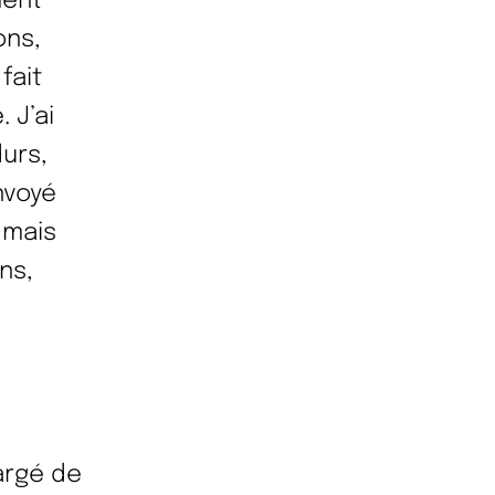
ment
ons,
fait
 J’ai
durs,
nvoyé
 mais
ns,
argé de