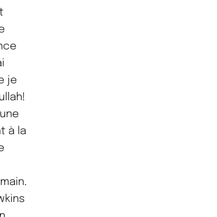
t
e
ence
i
e je
llah!
cune
t à la
e
umain.
wkins
n