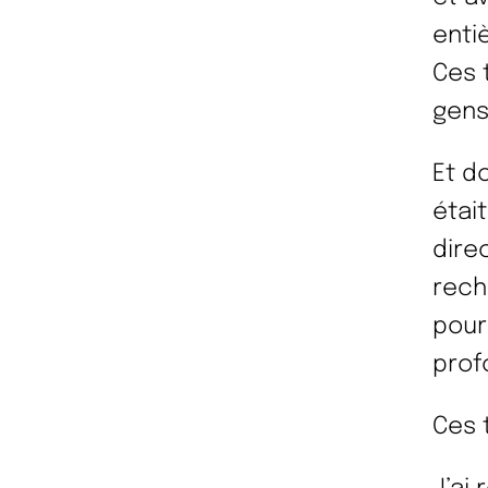
entiè
Ces 
gens 
Et d
étai
dire
rech
pour
prof
Ces 