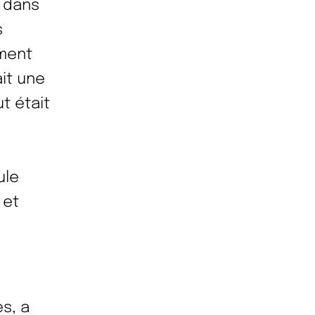
 dans
s
ement
ait une
ut était
ule
 et
s, a