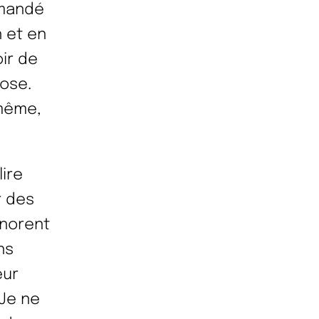
emandé
n et en
oir de
ose.
-même,
ire
r des
gnorent
ns
eur
 Je ne