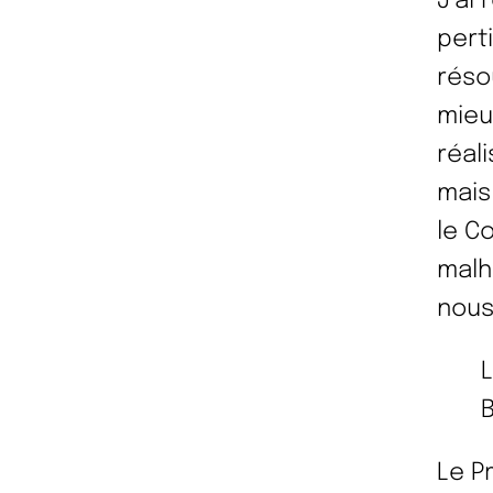
J’ai 
pert
réso
mieu
réal
mais
le C
malh
nous
L
Le P