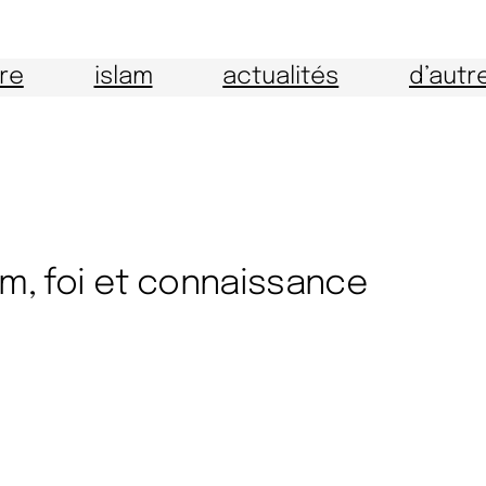
ire
islam
actualités
d’autr
am, foi et connaissance