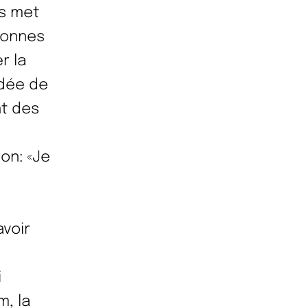
us met
sonnes
r la
idée de
nt des
on: «Je
voir
i
m, la