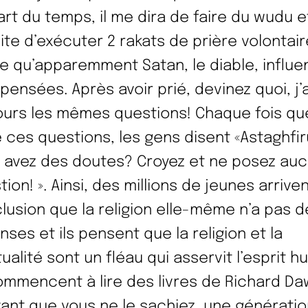
art du temps, il me dira de faire du wudu e
ite d’exécuter 2 rakats de prière volontair
e qu’apparemment Satan, le diable, influ
pensées. Après avoir prié, devinez quoi, j’a
ours les mêmes questions! Chaque fois qu
 ces questions, les gens disent «Astaghfiru
 avez des doutes? Croyez et ne posez au
ion! ». Ainsi, des millions de jeunes arriven
lusion que la religion elle-même n’a pas d
nses et ils pensent que la religion et la
tualité sont un fléau qui asservit l’esprit h
commencent à lire des livres de Richard Da
vant que vous ne le sachiez, une génératio