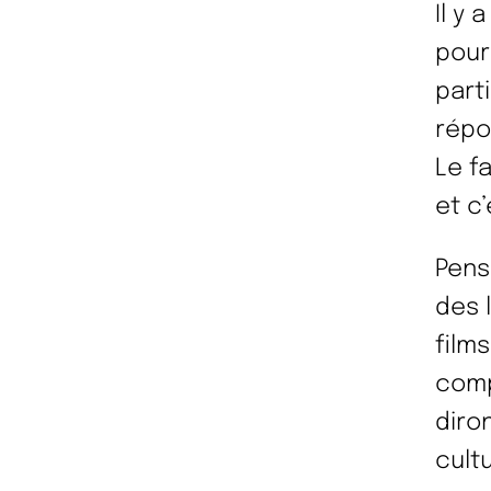
Il y
pour
parti
répo
Le f
et c
Pens
des 
film
comp
diro
cult