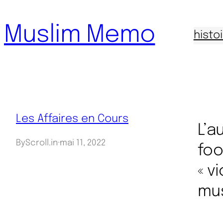
Aller
Muslim Memo
au
histo
contenu
Les Affaires en Cours
L’a
By
Scroll.in
·
mai 11, 2022
foo
« v
mus