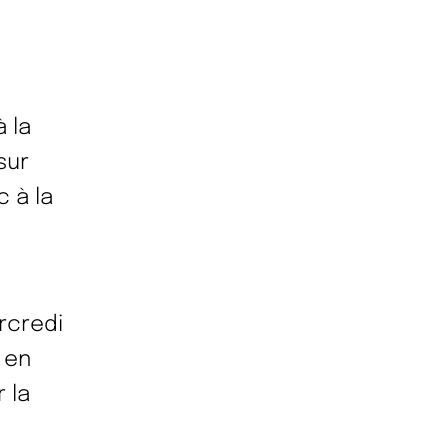
 la
sur
c à la
rcredi
 en
 la