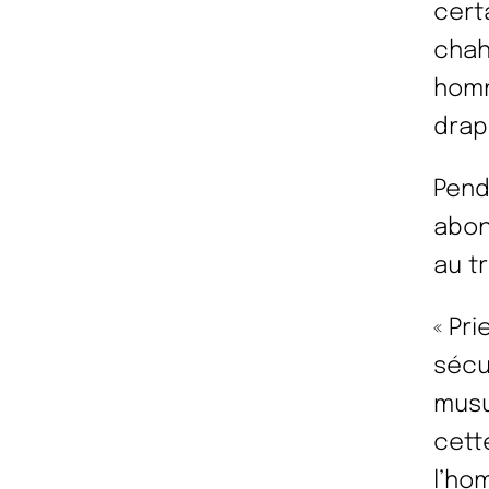
cert
chah
homm
drap
Pend
abon
au t
« Pri
sécu
musul
cette
l’ho