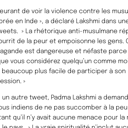
œurant de voir la violence contre les mus
brée en Inde », a déclaré Lakshmi dans une
weets. » La rhétorique anti-musulmane r
ourrit de la peur et empoisonne les gens. 
agande est dangereuse et néfaste parce
que vous considérez quelqu’un comme mo
st beaucoup plus facile de participer à son
ession. »
 un autre tweet, Padma Lakshmi a deman
ous indiens de ne pas succomber à la peur
tant qu’il n’y avait aucune menace pour la r
le pays. » La vraie spiritualité n’inclut au