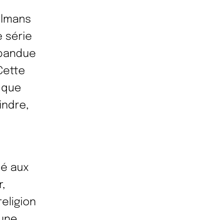
ulmans
 série
épandue
Cette
 que
indre,
dé aux
,
eligion
cune