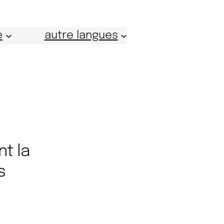
e
autre langues
t la
s