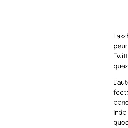
Laks
peur
Twitt
ques
L’au
foot
cond
Inde
ques