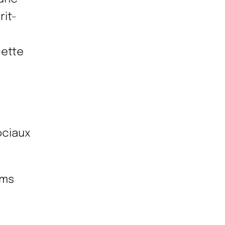
rit-
cette
ociaux
ims