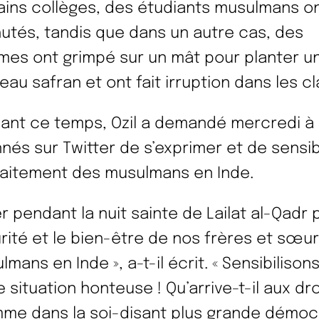
ains collèges, des étudiants musulmans o
utés, tandis que dans un autre cas, des
es ont grimpé sur un mât pour planter u
eau safran et ont fait irruption dans les c
ant ce temps, Ozil a demandé mercredi à
nés sur Twitter de s’exprimer et de sensibi
raitement des musulmans en Inde.
er pendant la nuit sainte de Lailat al-Qadr 
rité et le bien-être de nos frères et sœu
mans en Inde », a-t-il écrit. « Sensibilisons
 situation honteuse ! Qu’arrive-t-il aux dr
mme dans la soi-disant plus grande démoc