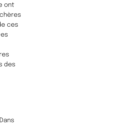
e ont
nchères
de ces
Des
res
ns des
 Dans