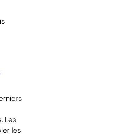
us
,
erniers
. Les
ler les