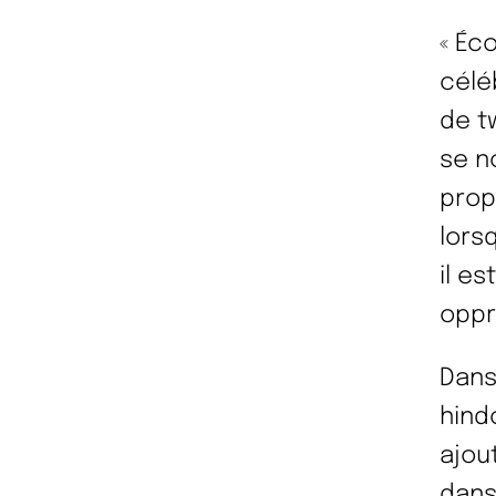
« Éc
célé
de t
se n
prop
lors
il e
oppr
Dans
hind
ajou
dans 