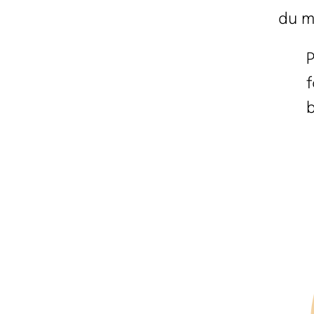
du m
P
f
b