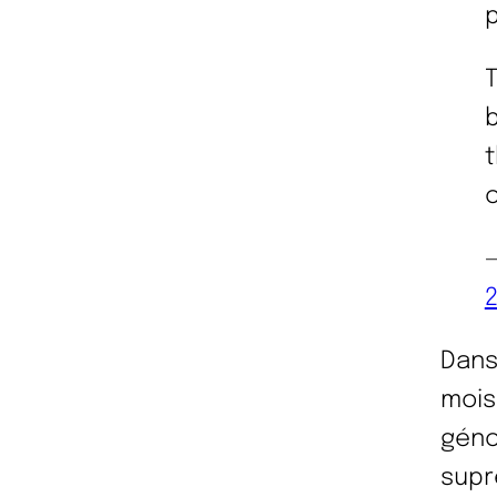
t
Dans
mois
géno
supr