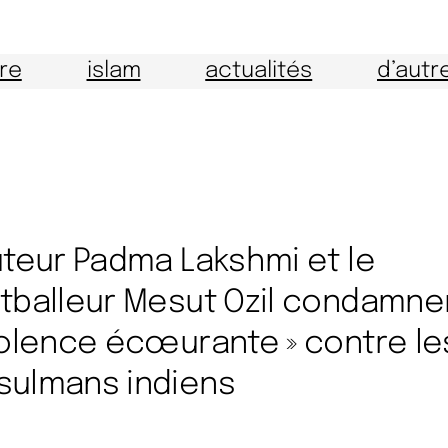
ire
islam
actualités
d’autr
uteur Padma Lakshmi et le
tballeur Mesut Ozil condamnen
iolence écœurante » contre le
ulmans indiens