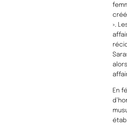
femm
créé
». L
affa
réci
Sara
alor
affa
En f
d’ho
musu
étab