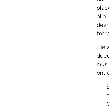
plac
elle
devr
terr
Elle
docu
musu
ont 
S
c
M