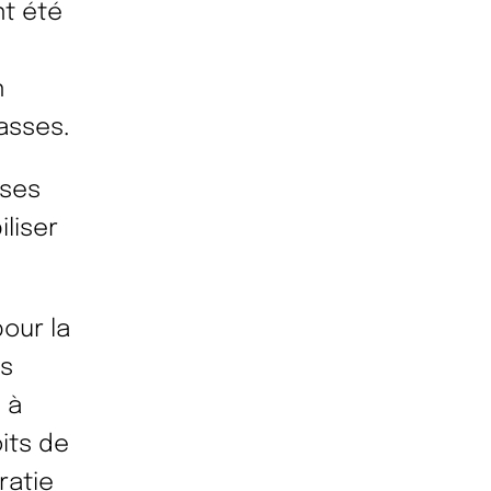
nt été
n
lasses.
 ses
liser
pour la
rs
 à
oits de
ratie