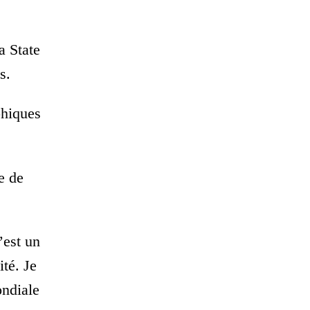
a State
s.
phiques
e de
’est un
ité. Je
ondiale