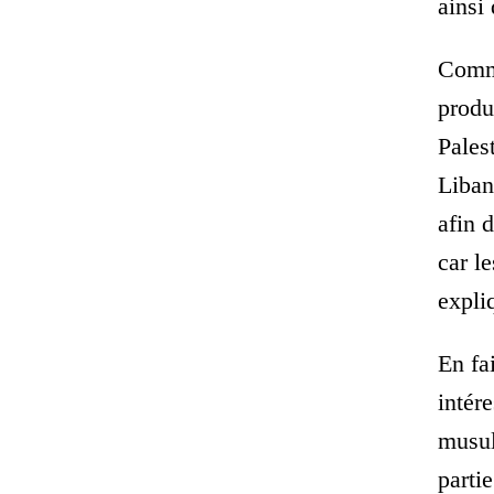
ainsi 
Comme
produ
Palest
Liban
afin 
car l
expli
En fa
intér
musul
parti