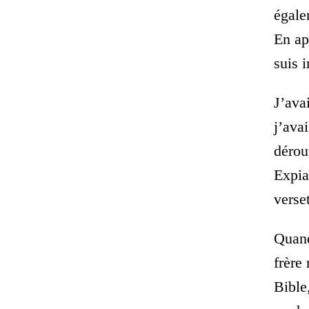
égale
En ap
suis i
J’ava
j’ava
dérou
Expia
verse
Quand
frère
Bible