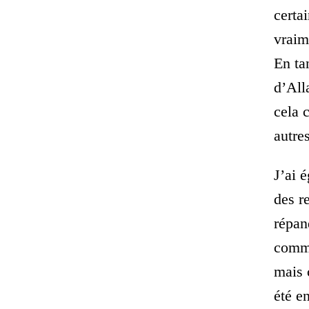
certa
vraim
En ta
d’All
cela 
autre
J’ai 
des r
répan
comme
mais 
été e