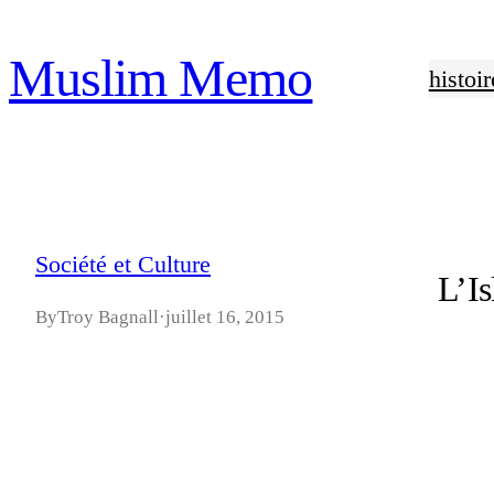
Aller
Muslim Memo
au
histoir
contenu
Société et Culture
L’Is
By
Troy Bagnall
·
juillet 16, 2015