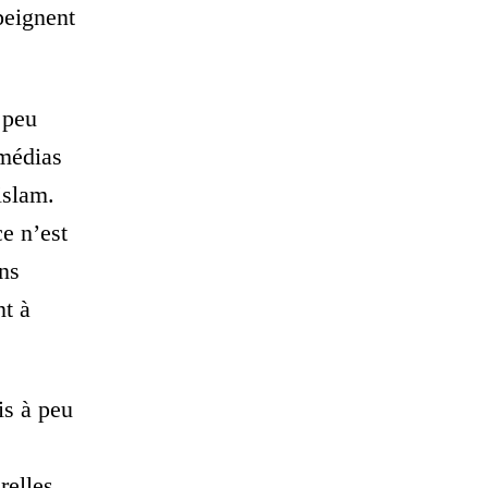
peignent
 peu
 médias
islam.
e n’est
ns
nt à
is à peu
relles