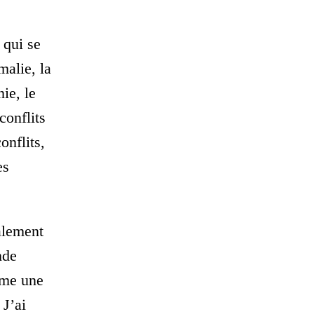
 qui se
malie, la
nie, le
conflits
onflits,
es
galement
nde
ême une
 J’ai