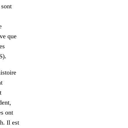
 sont
e
uve que
es
S).
istoire
nt
t
dent,
es ont
. Il est