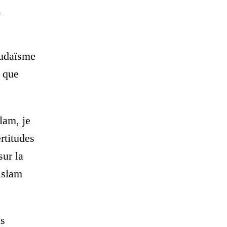
i
judaïsme
s que
lam, je
rtitudes
sur la
’islam
ns