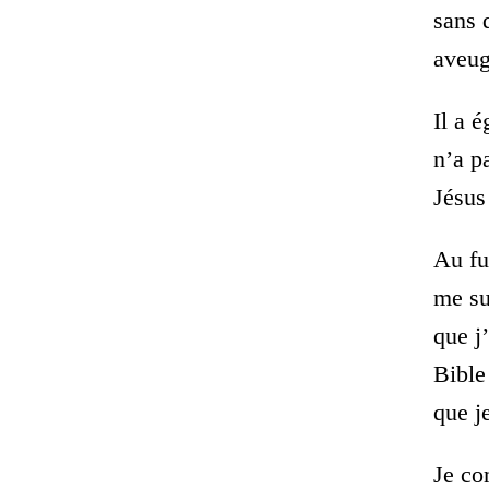
sans 
aveug
Il a 
n’a p
Jésus
Au fu
me su
que j’
Bible
que je
Je co