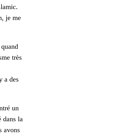
slamic.
n, je me
r quand
isme très
y a des
ntré un
 dans la
us avons