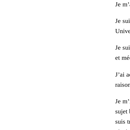
Je m’
Je su
Unive
Je su
et mé
J’ai 
raiso
Je m’
sujet 
suis t