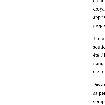
eu de
croya
appri
propr
J’ai 
souti
été l
nom, 
été re
Passo
sa pe
compr