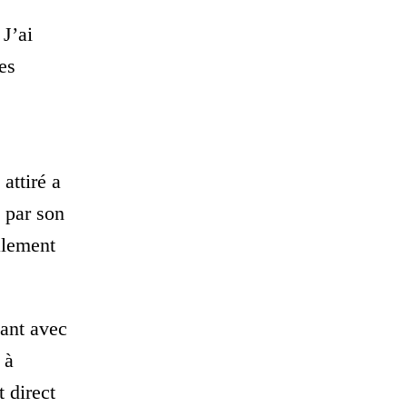
 J’ai
es
attiré a
 par son
alement
nant avec
 à
 direct