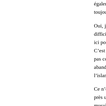
égale
toujo
Oui, 
diffi
ici p
C’est
pas c
aband
l’isla
Ce n’
près 
musul