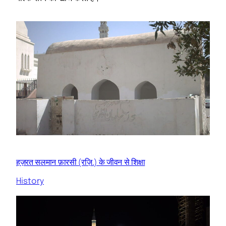
हज़रत सलमान फ़ारसी (रज़ि.) के जीवन से शिक्षा
History