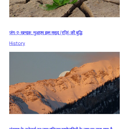
जंग-ए-ख़न्दक: नुआएम इब्न मसूद (रज़ि) की बुद्धि
History