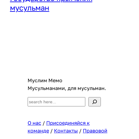
мусульман
Муслим Мемо
Мусульманами, для мусульман.
S
e
a
О нас
/
Присоединяйся к
r
команде
/
Контакты
/
Правовой
c