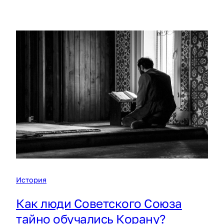
История
Как люди Советского Союза
тайно обучались Корану?