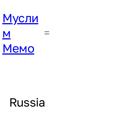
Мусли
м
Мемо
Russia