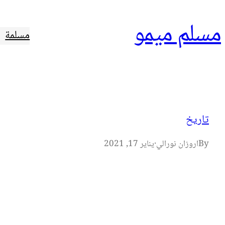
تخطى
مسلم ميمو
إلى
مسلمة
المحتوى
تاريخ
By
اروزان نورالي
·
يناير 17, 2021