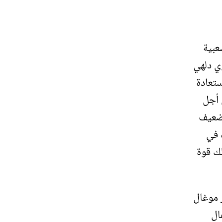
شعبية
ون السيبوي دلهي
ستعادة
 أجل
لضعيف
 في
لك قوة
خر موغال
ال