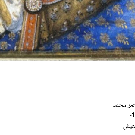
بو نصر محمد
أكبر، أصبح بهادور شاه آخر إمبراطور للهند من سلالة المغول (1837-
يعيش