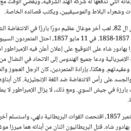
عانة التي تدفعها له شركة الهند الشرقية، ويقضي الوقت مع
 وشعراء البلاط والموسيقيين، ويكتب قصائده الخاصة.
في سن ال 82، لعب آخر موغال عظيم دورًا بارزًا في الانتفاضة ال
الهندية 1857-1858. في 11 مايو 1857، احتل المتمرد
 بهادور شاه على التوقيع على إعلان أعلن فيه الإمبراطور ا
الإمبريالية ودعا جميع الهندوس إلى الاتحاد في النضال من
عقيدتهم. وهكذا، بإرادة المتمردين، كان الرجل العجوز وا
الجسد على رأس الانتفاضة ضد اللغة الإنجليزية. كان أبناؤه
ارزة في جيش السوي. ومع ذلك، لا يزال الإمبراطور لا يم
.
في سبتمبر 1857، اقتحمت القوات البريطانية دلهي، واستسلم آ
بهادور شاه. قتل البريطانيون اثنان من أبنائه هما ميرزا ​​موغ