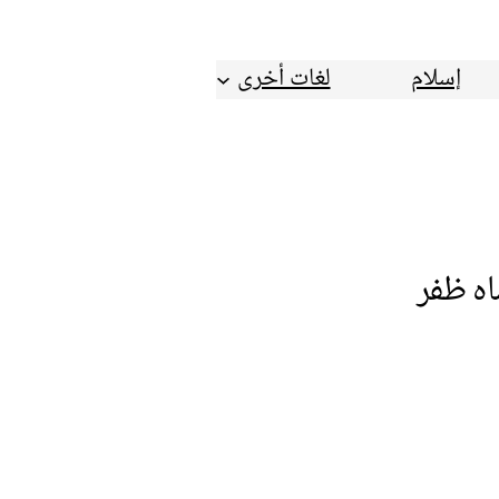
إسلام
لغات أخرى
اه ظفر