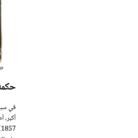
صو
حكمه
7