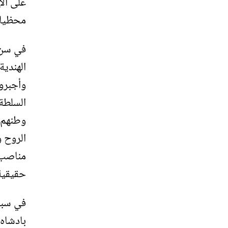
على الإ
محظيات
وأجبروا
السلطة 
وطنهم و
الروح و
مناصب ب
حقيقية
بادشاه 