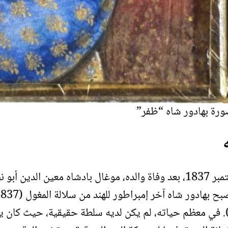
رة بهادور شاه “ظفر”
في سبتمبر 1837، بعد وفاة والده، موغال بادشاه معين الدين أ
185). في معظم حياته، لم يكن لديه سلطة حقيقية، حيث كان 