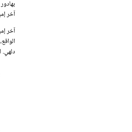
بهادور 
آخر إمب
آخر إمب
الواقع،
دلهي. ل