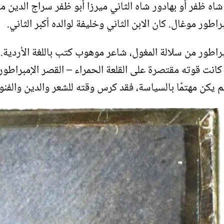
شاه ظفر أو بهادور شاه الثاني ميرزا أبو ظفر سراج الدين 
راطور موغال. كان الابن الثاني وخليفة لوالده أكبر الثاني.
راطور من سلالة المغول، شاعر موهوب كتب باللغة الأردية.
 كانت قوته مقتصرة على القلعة الحمراء – القصر الإمبراطو
م يكن مهتمًا بالسياسة، فقد كرس وقته للشعر والدين والفنو