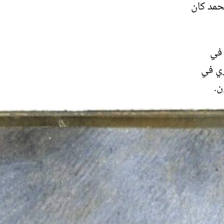
محمد كان
 في
ري في
ن.