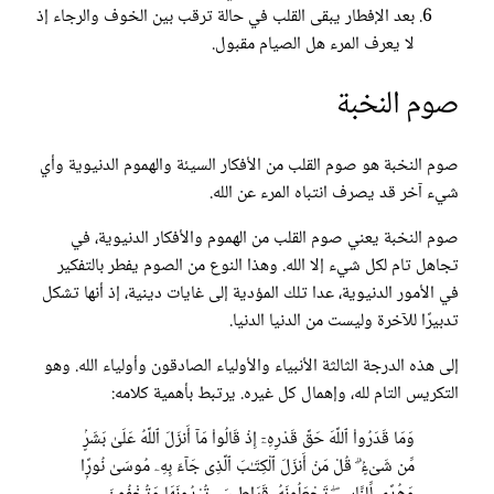
بعد الإفطار يبقى القلب في حالة ترقب بين الخوف والرجاء إذ
لا يعرف المرء هل الصيام مقبول.
صوم النخبة
صوم النخبة هو صوم القلب من الأفكار السيئة والهموم الدنيوية وأي
شيء آخر قد يصرف انتباه المرء عن الله.
صوم النخبة يعني صوم القلب من الهموم والأفكار الدنيوية، في
تجاهل تام لكل شيء إلا الله. وهذا النوع من الصوم يفطر بالتفكير
في الأمور الدنيوية، عدا تلك المؤدية إلى غايات دينية، إذ أنها تشكل
تدبيرًا للآخرة وليست من الدنيا الدنيا.
إلى هذه الدرجة الثالثة الأنبياء والأولياء الصادقون وأولياء الله. وهو
التكريس التام لله، وإهمال كل غيره. يرتبط بأهمية كلامه:
وَمَا قَدَرُوا۟ ٱللَّهَ حَقَّ قَدْرِهِۦٓ إِذْ قَالُوا۟ مَآ أَنزَلَ ٱللَّهُ عَلَىٰ بَشَرٍۢ
مِّن شَىْءٍۢ ۗ قُلْ مَنْ أَنزَلَ ٱلْكِتَـٰبَ ٱلَّذِى جَآءَ بِهِۦ مُوسَىٰ نُورًۭا