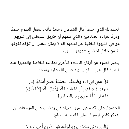
الحمد لله الذي أحبط آمال الشيطان وحبط مآثره بجعل الصوم حصنًا
ودرعًا لعباده الصالحين ؛ الذي علمهم أن طريق الشيطان إلى قلوبهم
هو في الشهوة الخفية. من اعلمهم انه لا يمكن للنفس ان تؤكد تفوقها
الا من خلال اخضاع شهوتها السرية.
يتميز الصوم عن أركان الإسلام الأخرى بمكانته الخاصة والمميزة عند
الله، إذ قال على لسان رسوله صلى الله عليه وسلم:
كُلُّ عَمَلِ ابْنِ آدَمَ يُضَاعَفُ الْحَسَنَةُ بِعَشْرِ أَمْثَالِهَا إِلَى
سَبْعِمِائَةِ ضِعْفٍ إِلَى مَا شَاءَ اللَّهُ. يَقُولُ اللَّهُ: إِلاَّ الصَّوْمَ
فَإِنَّهُ لِي وَأَنَا أَجْزِي بِهِ. (البخاري)
للحصول على فكرة عن تميز الصيام في رمضان، على المرء فقط أن
يتذكر كلام الرسول صلى الله عليه وسلم:
وَالَّذِي نَفْسُ مُحَمَّدٍ بِيَدِهِ لَخِلْفَةُ فَمِ الصَّائِمِ أَطْيَبُ عِنْدَ