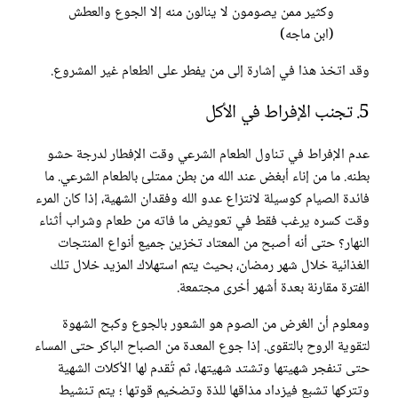
وكثير ممن يصومون لا ينالون منه إلا الجوع والعطش
(ابن ماجه)
وقد اتخذ هذا في إشارة إلى من يفطر على الطعام غير المشروع.
5. تجنب الإفراط في الأكل
عدم الإفراط في تناول الطعام الشرعي وقت الإفطار لدرجة حشو
بطنه. ما من إناء أبغض عند الله من بطن ممتلئ بالطعام الشرعي. ما
فائدة الصيام كوسيلة لانتزاع عدو الله وفقدان الشهية، إذا كان المرء
وقت كسره يرغب فقط في تعويض ما فاته من طعام وشراب أثناء
النهار؟ حتى أنه أصبح من المعتاد تخزين جميع أنواع المنتجات
الغذائية خلال شهر رمضان، بحيث يتم استهلاك المزيد خلال تلك
الفترة مقارنة بعدة أشهر أخرى مجتمعة.
ومعلوم أن الغرض من الصوم هو الشعور بالجوع وكبح الشهوة
لتقوية الروح بالتقوى. إذا جوع المعدة من الصباح الباكر حتى المساء
حتى تنفجر شهيتها وتشتد شهيتها، ثم تُقدم لها الأكلات الشهية
وتتركها تشبع فيزداد مذاقها للذة وتضخيم قوتها ؛ يتم تنشيط