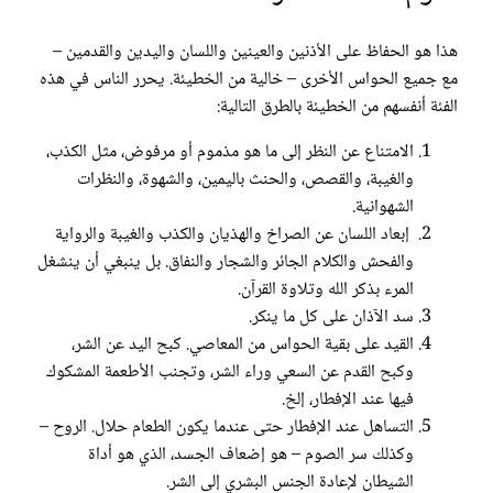
هذا هو الحفاظ على الأذنين والعينين واللسان واليدين والقدمين –
مع جميع الحواس الأخرى – خالية من الخطيئة. يحرر الناس في هذه
الفئة أنفسهم من الخطيئة بالطرق التالية:
الامتناع عن النظر إلى ما هو مذموم أو مرفوض، مثل الكذب،
والغيبة، والقصص، والحنث باليمين، والشهوة، والنظرات
الشهوانية.
إبعاد اللسان عن الصراخ والهذيان والكذب والغيبة والرواية
والفحش والكلام الجائر والشجار والنفاق. بل ينبغي أن ينشغل
المرء بذكر الله وتلاوة القرآن.
سد الآذان على كل ما ينكر.
القيد على بقية الحواس من المعاصي. كبح اليد عن الشر،
وكبح القدم عن السعي وراء الشر، وتجنب الأطعمة المشكوك
فيها عند الإفطار، إلخ.
التساهل عند الإفطار حتى عندما يكون الطعام حلال. الروح –
وكذلك سر الصوم – هو إضعاف الجسد، الذي هو أداة
الشيطان لإعادة الجنس البشري إلى الشر.