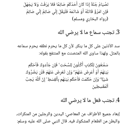
لصِّيَامُ جُنَّةٌ إِذَا كَانَ أَحَدُكُمْ صَائِمًا فَلاَ يَرْفُثْ وَلاَ يَجْهَلْ
فَإِنِ امْرُؤٌ قَاتَلَهُ أَوْ شَاتَمَهُ فَلْيَقُلْ إِنِّي صَائِمٌ إِنِّي صَائِمٌ
(رواه البخاري ومسلم)
3. تجنب سماع ما لا يرضي الله
سد الأذنين على كل ما ينكر. لأن كل ما يحرم نطقه يحرم سماعه
بالمثل. ولهذا ساوى الله المتصنت مع المنتفع بقوله:
سَمَّـٰعُونَ لِلْكَذِبِ أَكَّـٰلُونَ لِلسُّحْتِ ۚ فَإِن جَآءُوكَ فَٱحْكُم
بَيْنَهُمْ أَوْ أَعْرِضْ عَنْهُمْ ۖ وَإِن تُعْرِضْ عَنْهُمْ فَلَن يَضُرُّوكَ
شَيْـًۭٔا ۖ وَإِنْ حَكَمْتَ فَٱحْكُم بَيْنَهُم بِٱلْقِسْطِ ۚ إِنَّ ٱللَّهَ يُحِبُّ
ٱلْمُقْسِطِينَ
4. تجنب فعل ما لا يرضي الله
إبعاد جميع الأطراف عن المعاصي: اليدين والرجلين من المنكرات،
والبطن من الطعام المشكوك فيه. قال النبي صلى الله عليه وسلم: