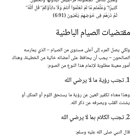
وَهُدًۭى لِّلنَّاسِ ۖ تَجْعَلُونَهُۥ قَرَاطِيسَ تُبْدُونَهَا وَتُخْفُونَ
كَثِيرًۭا ۖ وَعُلِّمْتُم مَّا لَمْ تَعْلَمُوٓا۟ أَنتُمْ وَلَآ ءَابَآؤُكُمْ ۖ قُلِ ٱللَّهُ ۖ
ثُمَّ ذَرْهُمْ فِى خَوْضِهِمْ يَلْعَبُونَ (6:91)
مقتضيات الصيام الباطنية
ولكي يصل المرء إلى أعلى مستوى من الصيام – الذي يمارسه
الصالحون – يجب أن يحافظ على أعضائه خالية من الخطيئة، وهناك
أمور معينة مطلوبة لإتمام هذا النوع من الصوم:
1. تجنب رؤية ما لا يرضي الله
وهذا معناه تكفير العين عن رؤية ما يستحق اللوم أو المنكر، أو
يشتت القلب ويصرفه عن ذكر الله.
2. تجنب الكلام بما لا يرضي الله
قال النبي صلى الله عليه وسلم: