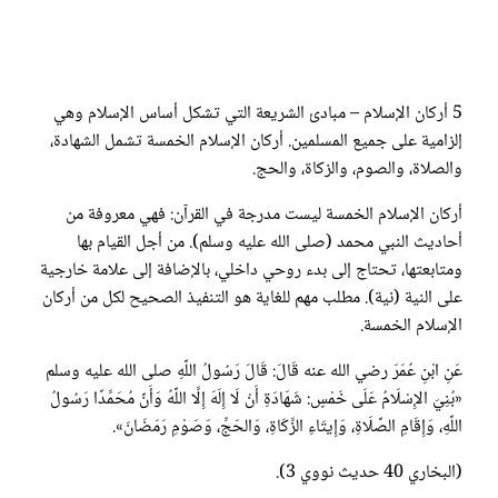
5 أركان الإسلام – مبادئ الشريعة التي تشكل أساس الإسلام وهي
إلزامية على جميع المسلمين. أركان الإسلام الخمسة تشمل الشهادة،
والصلاة، والصوم، والزكاة، والحج.
أركان الإسلام الخمسة ليست مدرجة في القرآن: فهي معروفة من
أحاديث النبي محمد (صلى الله عليه وسلم). من أجل القيام بها
ومتابعتها، تحتاج إلى بدء روحي داخلي، بالإضافة إلى علامة خارجية
على النية (نية). مطلب مهم للغاية هو التنفيذ الصحيح لكل من أركان
الإسلام الخمسة.
عَنِ ابْنِ عُمَرَ رضي الله عنه قَالَ: قَالَ رَسُولُ اللَّهِ صلى الله عليه وسلم
«بُنِيَ الإِسْلَامُ عَلَى خَمْسٍ: شَهَادَةِ أَنْ لَا إِلَهَ إِلَّا اللَّهُ وَأَنَّ مُحَمَّدًا رَسُولُ
اللَّهِ، وَإِقَامِ الصَّلَاةِ، وَإِيتَاءِ الزَّكَاةِ، وَالحَجِّ، وَصَوْمِ رَمَضَانَ».
(البخاري 40 حديث نووي 3).