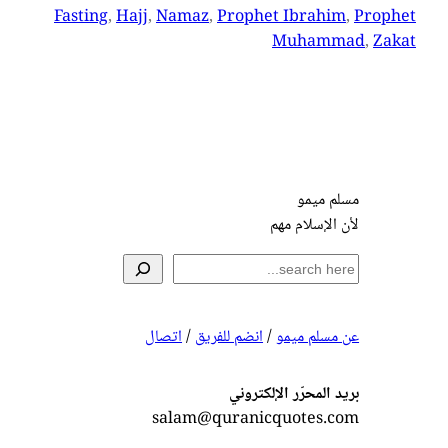
Fasting
, 
Hajj
, 
Namaz
, 
Prophet Ibrahim
, 
Prophet
Muhammad
, 
Zakat
مسلم ميمو
لأن الإسلام مهم
S
e
a
عن مسلم ميمو
/
انضم للفريق
/
اتصال
r
c
h
بريد المحرّر الإلكتروني
salam@quranicquotes.com