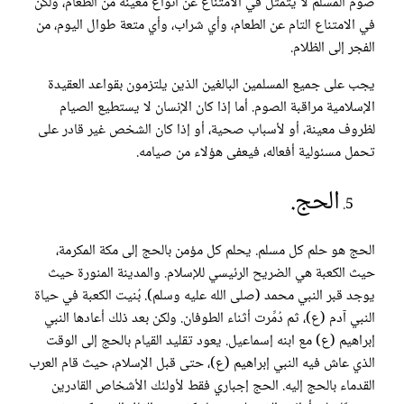
صوم المسلم لا يتمثل في الامتناع عن أنواع معينة من الطعام، ولكن
في الامتناع التام عن الطعام، وأي شراب، وأي متعة طوال اليوم، من
الفجر إلى الظلام.
يجب على جميع المسلمين البالغين الذين يلتزمون بقواعد العقيدة
الإسلامية مراقبة الصوم. أما إذا كان الإنسان لا يستطيع الصيام
لظروف معينة، أو لأسباب صحية، أو إذا كان الشخص غير قادر على
تحمل مسئولية أفعاله، فيعفى هؤلاء من صيامه.
الحج.
الحج هو حلم كل مسلم. يحلم كل مؤمن بالحج إلى مكة المكرمة،
حيث الكعبة هي الضريح الرئيسي للإسلام. والمدينة المنورة حيث
يوجد قبر النبي محمد (صلى الله عليه وسلم). بُنيت الكعبة في حياة
النبي آدم (ع)، ثم دُمِّرت أثناء الطوفان. ولكن بعد ذلك أعادها النبي
إبراهيم (ع) مع ابنه إسماعيل. يعود تقليد القيام بالحج إلى الوقت
الذي عاش فيه النبي إبراهيم (ع)، حتى قبل الإسلام، حيث قام العرب
القدماء بالحج إليه. الحج إجباري فقط لأولئك الأشخاص القادرين