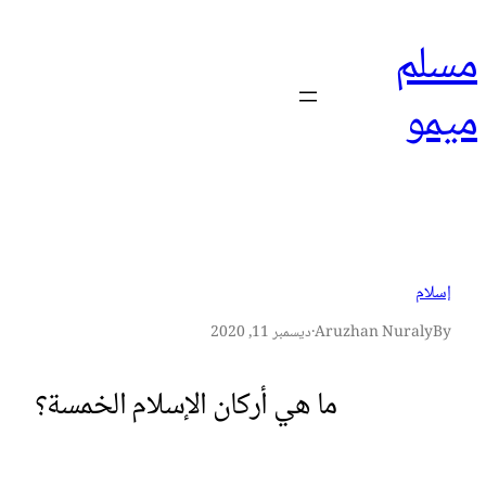
تخطى
مسلم
إلى
المحتوى
ميمو
إسلام
By
Aruzhan Nuraly
·
ديسمبر 11, 2020
ما هي أركان الإسلام الخمسة؟