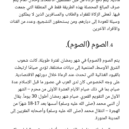
مادية. يتم دفع الزكاة من قبل المسلمين الأصحاء، وخلال العام يتم
صرف المبالغ المحصلة بهذه الطريقة فقط في المنطقة التي جمعت
فيها. تُعطى الزكاة للفقراء والطلاب والمسافرين الذين لا يملكون
وسيلة للعودة إلى ديارهم، ومن يستحقون التشجيع، وعدد من الفئات
والأفراد الآخرين.
الصوم (الصوم).
يتم الصوم (الصوم) في شهر رمضان. لفترة طويلة، كانت شعوب
الشرق الأوسط، المنتمية إلى ديانات مختلفة، تؤدي صيامًا ارتبطت
بالقيود الغذائية التي تحدث عند الرعاة خلال دورتهم الاقتصادية.
على وجه الخصوص، كان لدى العرب في عصور ما قبل الإسلام عدة
صيام، بما في ذلك صيام الأيام العشرة الأولى من محرم – الشهر
الأول من التقويم القمري. صيام شهر رمضان أطول: 30 يوماً. يقال
أن النبي محمد (صلى الله عليه وسلم) أسسها بعد 17-18 شهرًا من
الهجرة – انتقال محمد (صلى الله عليه وسلم) وأصحابه المقربين إلى
المدينة المنورة.