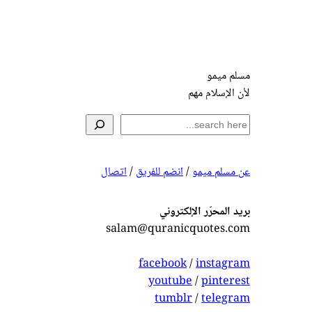
مسلم ميمو
لأن الإسلام مهم
S
e
a
عن مسلم ميمو
/
انضم للفريق
/
اتصال
r
c
h
بريد المحرّر الإلكتروني
salam@quranicquotes.com
facebook
/
instagram
youtube
/
pinterest
tumblr
/
telegram