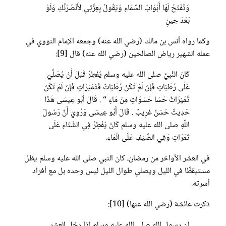
وَتُفْتَحُ لَهَا أَبْوَابُ السَّمَاءِ وَيَقُولُ بِعِزَّتِي لأَنْصُرَنَّكِ وَلَوْ
بَعْدَ حِينٍ
وكما رواه أنس بن مالك (رضي الله عنه) وجمعه الإمام النووي في
عمله الشهير رياض الصالحين (رضي الله عنه) قال [9]:
كَانَ النَّبِيُّ صلى الله عليه وسلم يُفْطِرُ قَبْلَ أَنْ يُصَلِّيَ
عَلَى رُطَبَاتٍ فَإِنْ لَمْ تَكُنْ رُطَبَاتٌ فَتُمَيْرَاتٍ فَإِنْ لَمْ تَكُنْ
تُمَيْرَاتٌ حَسَا حَسَوَاتٍ مِنْ مَاءٍ “
. قَالَ أَبُو عِيسَى هَذَا
حَدِيثٌ حَسَنٌ غَرِيبٌ . قَالَ أَبُو عِيسَى وَرُوِيَ أَنَّ رَسُولَ
اللَّهِ صلى الله عليه وسلم كَانَ يُفْطِرُ فِي الشِّتَاءِ عَلَى
تَمَرَاتٍ وَفِي الصَّيْفِ عَلَى الْمَاءِ.
في العشر الأواخر من رمضان، كان النبي صلى الله عليه وسلم يظل
مستيقظًا في الليل ويصلي طوال الليل ليس وحده بل مع أفراد
أسرته.
ذكرت عائشة (رضي الله عنها) [10]:
ان رسول الله صلى الله عليه وسلم إذا دخل العشر