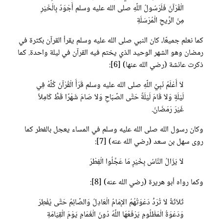
الْقُرْآنَ فَلَرَسُولُ اللَّهِ صلى الله عليه وسلم أَجْوَدُ بِالْخَيْرِ
مِنَ الرِّيحِ الْمُرْسَلَةِ
كما نعلم جميعًا، كان النبي صلى الله عليه وسلم يقرأ القرآن بكثرة في
رمضان وهو الشهر الوحيد الذي يختم فيه القرآن في ليلة واحدة. كما
ذكرت عائشة (رضي الله عنها) [6]:
لاَ أَعْلَمُ نَبِيَّ اللَّهِ صلى الله عليه وسلم قَرَأَ الْقُرْآنَ كُلَّهُ فِي
لَيْلَةٍ وَلاَ قَامَ لَيْلَةً حَتَّى الصَّبَاحِ وَلاَ صَامَ شَهْرًا قَطُّ كَامِلاً
غَيْرَ رَمَضَانَ.
وكان رسول الله صلى الله عليه وسلم في المساء يعجل بالفطر كما
روى سهل بن سعد (رضي الله عنه) [7]:
لاَ يَزَالُ النَّاسُ بِخَيْرٍ مَا عَجَّلُوا الْفِطْرَ
وكما رواه أبو هريرة (رضي الله عنه) [8]:
ثَلاَثَةٌ لاَ تُرَدُّ دَعْوَتُهُمُ الإِمَامُ الْعَادِلُ وَالصَّائِمُ حَتَّى يُفْطِرَ
وَدَعْوَةُ الْمَظْلُومِ يَرْفَعُهَا اللَّهُ دُونَ الْغَمَامِ يَوْمَ الْقِيَامَةِ