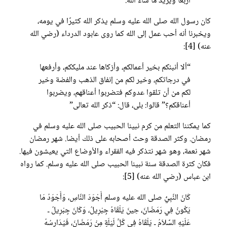
أربعًا ويزيد ما شاء الله.
كان رسول الله صلى الله عليه وسلم يذكر الله كثيرًا في يومه،
ويخبرنا أنه أحب عمل إلى الله كما روى عابود الدرداء (رضي الله
عنه) [4]:
“ألا أنبئكم بخير أعمالكم، وأزكاها عند مليككم، وأرفعها
في درجاتكم، وخير لكم من إنفاق الذهب والفضة وخير
لكم من أن تلقوا عدوكم فتضربوا أعناقهم، ويضربوا
أعناقكم؟” قالوا: بلى، قال: “ذكر الله تعالى”
كما يمكننا التعلم من كرم نبينا الحبيب صلى الله عليه وسلم في
رمضان. وكثر الصدقة وحث أصحابه على ذلك أيضا. شهر رمضان
شهر نعمة، وهو شهر نتذكر فيه الفقراء والأوضاع التي يعيشون فيها.
فكان كثرة الصدقة سنة نبينا الحبيب صلى الله عليه وسلم. كما رواه
ابن عباس (رضي الله عنه) [5]:
كَانَ النَّبِيُّ صلى الله عليه وسلم أَجْوَدَ النَّاسِ، وَأَجْوَدُ مَا
يَكُونُ فِي رَمَضَانَ، حِينَ يَلْقَاهُ جِبْرِيلُ، وَكَانَ جِبْرِيلُ ـ
عَلَيْهِ السَّلاَمُ ـ يَلْقَاهُ فِي كُلِّ لَيْلَةٍ مِنْ رَمَضَانَ، فَيُدَارِسُهُ