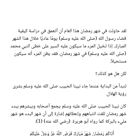
لقد حاولت في شهر رمضان هذا العام أن أتعمق في دراسة كيفية
قضاء رسول الله (صلى الله عليه وسلم) يومًا عاديًا خلال هذا الشهر
المبارك. إذا تخيل المرء ما سيكون عليه السير على خطى النبي محمد
(صلى الله عليه وسلم) في شهر رمضان، فقد يظن المرء أنه سيكون
مستحيلاً.
لكن هل هو كذلك؟
لنبدأ من البداية عندما جاء نبينا الحبيب صلى الله عليه وسلم بشرى
رؤية الهلال.
كان نبينا الحبيب صلى الله عليه وسلم يجمع أصحابه ويبشرهم ببدء
شهر رمضان للفت انتباههم وإعطائهم إشارة إلى أن شهر البدء هو شهر
مليء بالبركة كما رواه أبو هريرة. (رضي الله عنه) (1):
أَتَاكُمْ رَمَضَانُ شَهْرٌ مُبَارَكٌ فَرَضَ اللَّهُ عَزَّ وَجَلَّ عَلَيْكُمْ