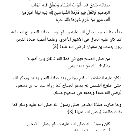
صِيَامَهُ تُفْتَحُ فِيهِ أَبْوَابُ السَّمَاءِ وَتُغْلَقُ فِيهِ أَبْوَابُ
الْجَحِيمِ وَتُغَلُّ فِيهِ مَرَدَةُ الشَّيَاطِينِ لِلَّهِ فِيهِ لَيْلَةٌ خَيْرٌ مِنْ
أَلْفِ شَهْرٍ مَنْ حُرِمَ خَيْرَهَا فَقَدْ حُرِمَ
بدأ نبينا الحبيب صلى الله عليه وسلم يومه بصلاة الفجر مع الجماعة
كما كان عليه الحال في الأشهر الأخرى. وعلمنا أهمية صلاة الفجر،
روى جندب بن سفيان (رضي الله عنه) [2]:
من صلى الصبح فهو في ذمة الله فانظر يابن آدم، لا
يطلبنك الله من ذمته بشيء
وكان عليه الصلاة والسلام يجلس بعد صلاة الفجر يدعو ويذكر الله
حتى طلوع الشمس ثم يدعو الصباح كما رواه عبد الله بن مسعود
(رضي الله عنه) وجمعه في صحيح مسلم.
ولما صارت صلاة الضحى صلى رسول الله صلى الله عليه وسلم كما
نقلت عائشة (رضي الله عنها) [3]:
كان رسول الله صلى الله عليه وسلم يصلي الضحى