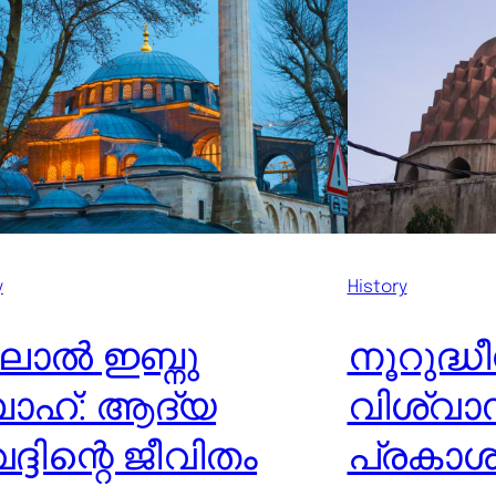
y
History
ലാൽ ഇബ്നു
നൂറുദ്ധീ
ാഹ്: ആദ്യ
വിശ്വാസ
ദ്ദിന്റെ ജീവിതം
പ്രകാശ