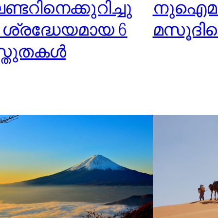
്ടറിനെക്കുറിച്ചു
നുഐമാ
ള ശ്രദ്ധേയമായ 6
മസൂദിന
്തുതകൾ