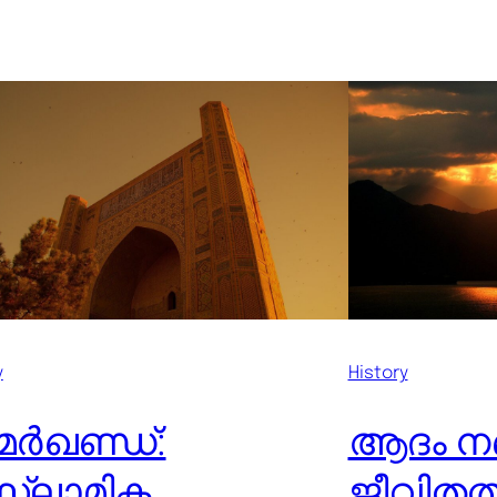
y
History
ർഖണ്ഡ്:
ആദം ന
്ലാമിക
ജീവിതത