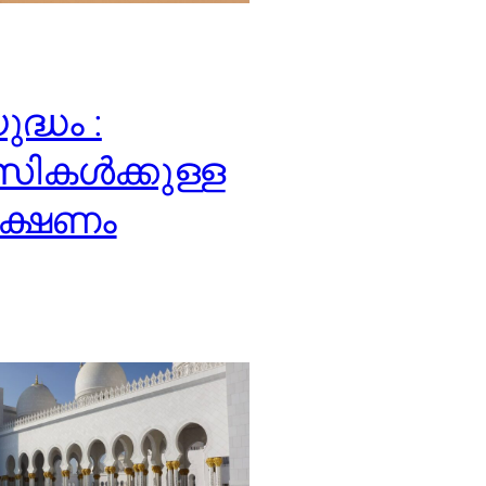
ദ്ധം :
സികൾക്കുള്ള
ീക്ഷണം