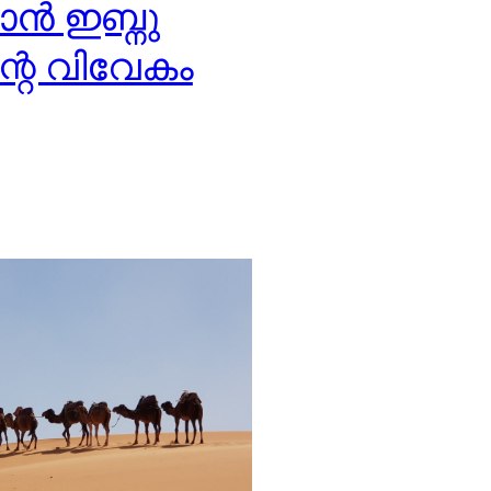
ൻ ഇബ്നു
്റെ വിവേകം