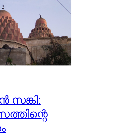
ൻ സങ്കി:
ത്തിന്റെ
ം