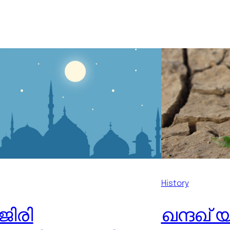
History
ജിരി
ഖന്ദഖ് യ