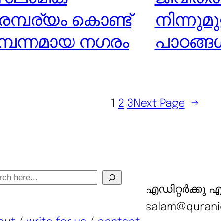
രമ്പര്യം കൊണ്ട്
നിന്നുമ
്പന്നമായ നഗരം
പാഠങ്ങ
1
2
3
Next Page
→
എഡിറ്റർക്കു 
salam@qurani