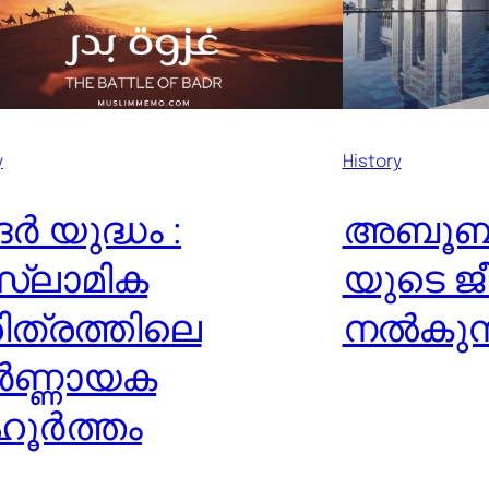
y
History
ർ യുദ്ധം :
അബൂബക്
്ലാമിക
യുടെ ജ
ിത്രത്തിലെ
നൽകുന്
ർണ്ണായക
ഹൂർത്തം