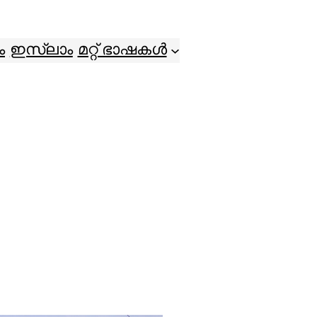
ം
ഇസ്ലാം
മറ്റ് ഭാഷകൾ