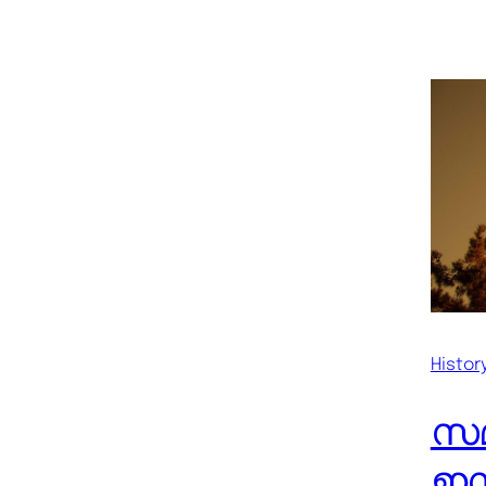
Histor
സമ
ഇസ