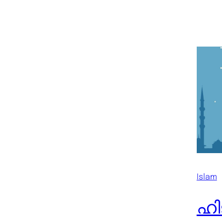
Islam
ഹി