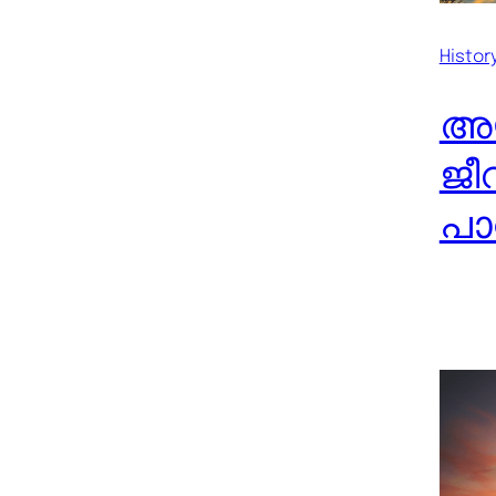
Histor
അയ
ജീ
പാ