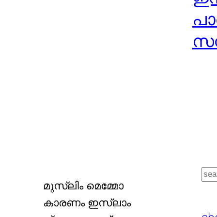
പാ
സമ
S
മുസ്ലിം മെമ്മോ
e
കാരണം ഇസ്ലാം
a