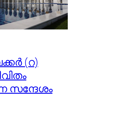
കർ (റ)
ീവിതം
ന സന്ദേശം