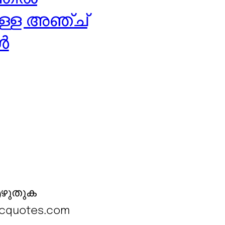
ുള്ള അഞ്ച്
ൾ
എഴുതുക
cquotes.com