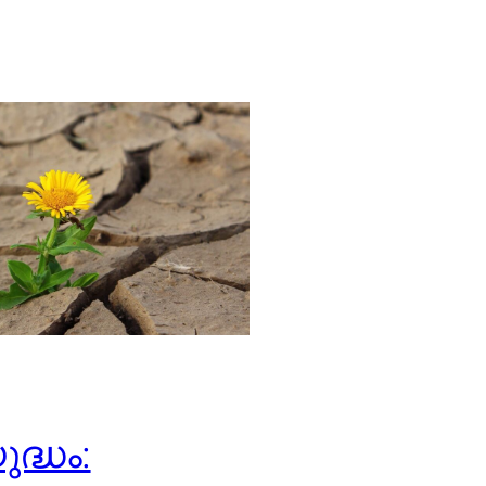
ുദ്ധം: