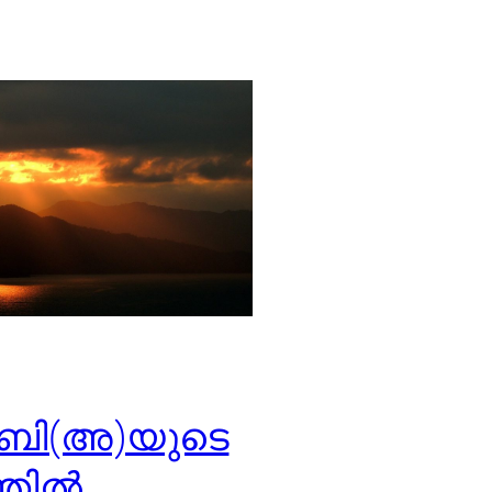
ബി(അ)യുടെ
്തിൽ