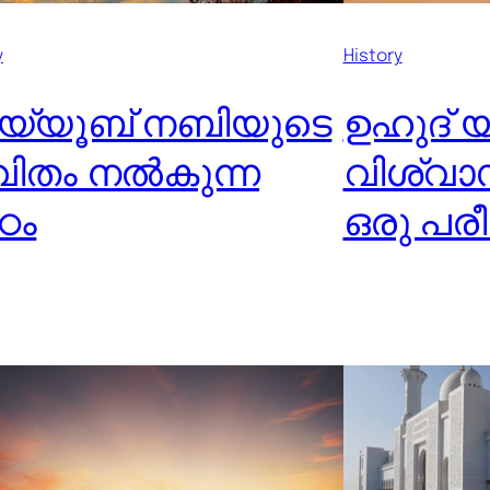
y
History
്യൂബ് നബിയുടെ
ഉഹുദ് യു
വിതം നൽകുന്ന
വിശ്വാ
ഠം
ഒരു പര