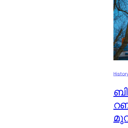
Histor
ബി
റബ
മുവ