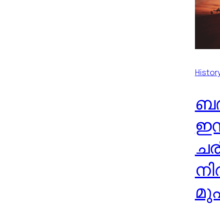
Histor
ബദ
ഇസ
ചര
നി
മു