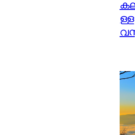
കലണ
ള്
വസ