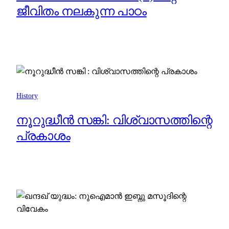
ജീവിതം നലകുന്ന പാഠം
History
നൂറുദ്ധീൻ സങ്കി: വിശ്വാസത്തിന്റെ
പ്രകാശം