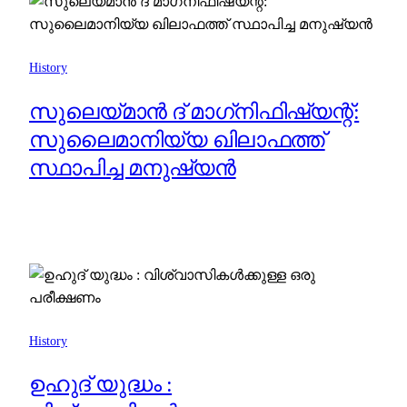
History
സുലെയ്മാന്‍ ദ് മാഗ്‌നിഫിഷ്യന്റ്:
സുലൈമാനിയ്യ ഖിലാഫത്ത്
സ്ഥാപിച്ച മനുഷ്യൻ
History
ഉഹുദ് യുദ്ധം :