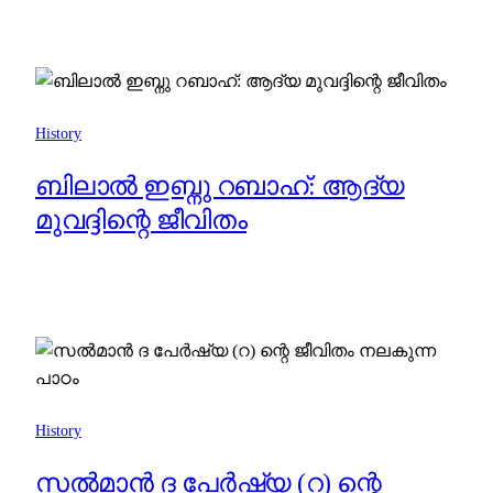
History
ബിലാൽ ഇബ്നു റബാഹ്: ആദ്യ
മുവദ്ദിന്റെ ജീവിതം
History
സൽമാൻ ദ പേർഷ്യ (റ) ന്റെ