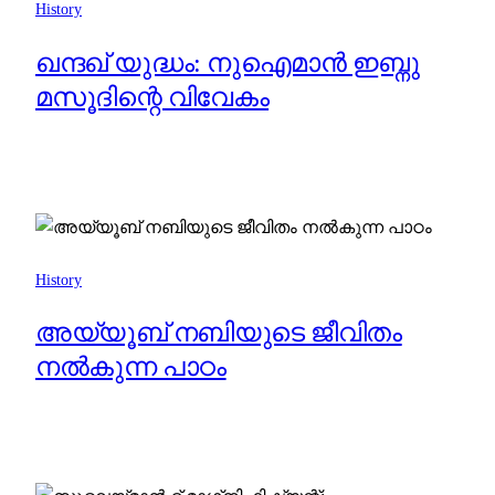
History
ഖന്ദഖ് യുദ്ധം: നുഐമാൻ ഇബ്നു
മസൂദിന്റെ വിവേകം
History
അയ്യൂബ് നബിയുടെ ജീവിതം
നൽകുന്ന പാഠം