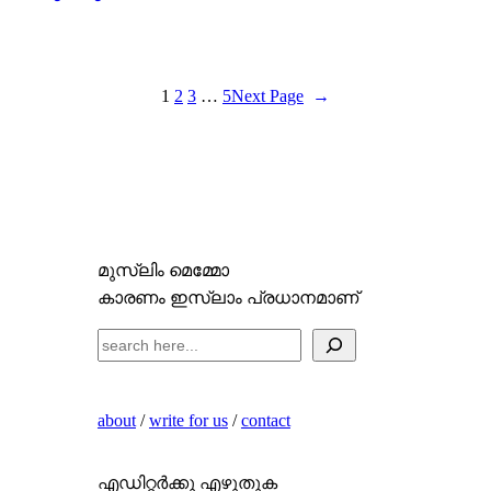
1
2
3
…
5
Next Page
→
മുസ്ലിം മെമ്മോ
കാരണം ഇസ്ലാം പ്രധാനമാണ്
S
e
a
about
/
write for us
/
contact
r
c
h
എഡിറ്റർക്കു എഴുതുക