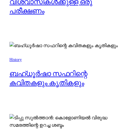
വിശ്വാസികൾക്കുള്ള ഒരു
പരീക്ഷണം
History
ബഹ്‌ധൂർഷാ സഫറിന്റെ
കവിതകളും കൃതികളും