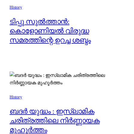
History
ടിപ്പു സുൽത്താൻ:
കൊളോണിയൽ വിരുദ്ധ
സമരത്തിന്റെ ഉറച്ച ശബ്ദം
History
ബദർ യുദ്ധം : ഇസ്ലാമിക
ചരിത്രത്തിലെ നിർണ്ണായക
മുഹൂർത്തം