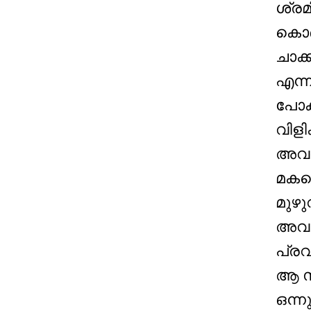
ശ്രമ
കൊണ
ചാക്
എന്ന
പോകു
വിളിക
അവൻ
മകന
മുഴു
അവരു
പ്രവ
ആ സ്
ഒന്ന