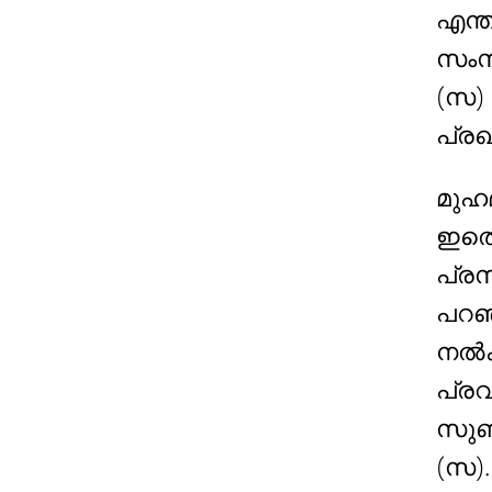
എന്ത
സംസാ
(സ) 
പ്രഖ
മുഹമ
ഇതെ
പ്രസ
പറഞ
നൽക
പ്ര
സുബ
(സ).