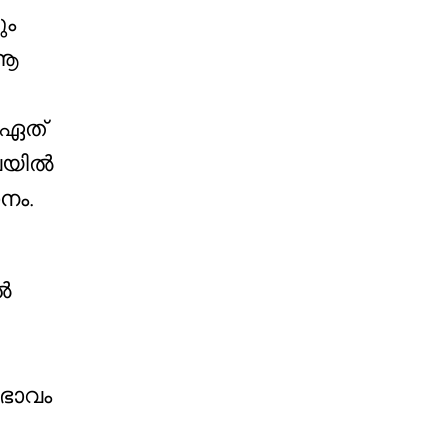
ും
 ആ
 ഏത്
‌വയിൽ
നം.
ൽ
വഭാവം