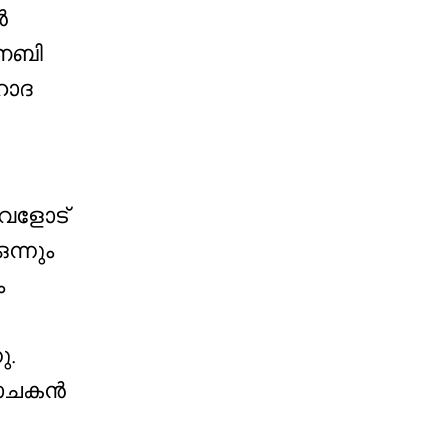
ൻ
 നബി
ഹാദ
വളോട്
ന്നും
ം
ു.
രവാചകൻ