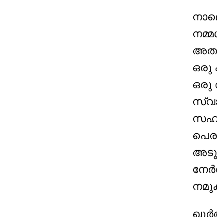
നാമ
നമ്മ
അതാണ
ഒരു
ഒരു
സ്വാ
സഹപ
പെര
അടു
നേർവ
നമുക
ഖുർആ