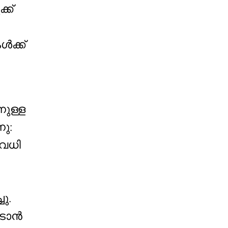
്ക്
ക്ക്
നുള്ള
ു:
രവധി
ു.
ിടാൻ