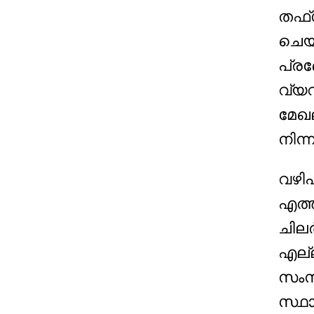
തഫ്‌
ചെയ്
പ്ര
വ്യവ
മേഖ
നിന്
വഴിപ
എത്ത
ചിലർ
എല്ല
സംസ
സ്ഥാ