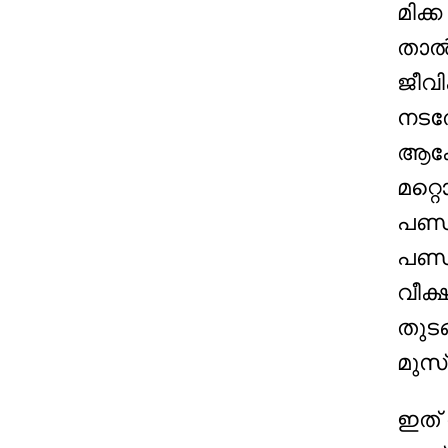
മിക്
താൽപ
ജീവി
നടത്
ആകേണ
മറ്
പണ്ഡ
പണ്ഡ
വീക്ഷ
തുടങ
മുസ്
ഇത് 