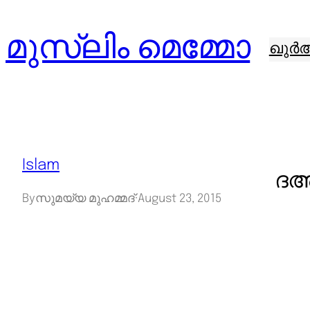
Skip
മുസ്ലിം മെമ്മോ
to
ഖുർ
content
Islam
ദഅ
By
സുമയ്യ മുഹമ്മദ്
·
August 23, 2015