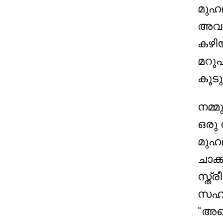
മുഹമ
അവര
കഴിയ
മറുപ
കൂടു
നമ്മ
ഒരു 
മുഹമ
ചാക്
സ്ത്
സഹാ
“അത