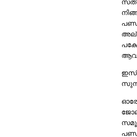
സത്യ
നിങ
പണ്ഡ
അല്
പക്ഷ
ആവശ
ഇസ്
സുന്
ഓരോ
ജോല
സമൂഹ
പണ്