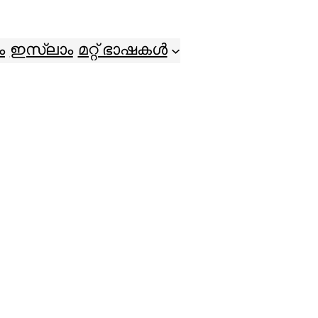
ം
ഇസ്ലാം
മറ്റ് ഭാഷകൾ