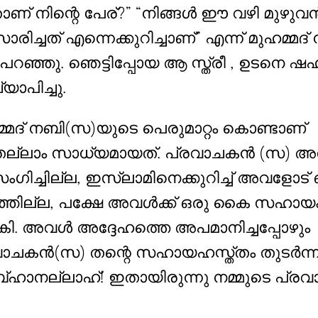
ാണ് നിന്റെ പേര്?” “നിങ്ങൾ ഈ വഴി മുഴുവ
രിച്ചത് എന്നെക്കുറിച്ചാണ്” എന്ന് മുഹമ്മദ്
പറഞ്ഞു. ഞെട്ടിപ്പോയ ആ സ്ത്രീ , ഉടനെ ഷ
്യാപിച്ചു.
്മദ് നബി(സ)യുടെ പെരുമാറ്റം കൊണ്ടാണ്
ല്ലാം സാധ്യമായത്. പ്രവാചകൻ (സ) അ
ംഗിച്ചില്ല, ഇസ്ലാമിനെക്കുറിച്ച് അവളോട് ഒ
്ഞില്ല, പക്ഷേ അവൾക്ക് ഒരു കൈ സഹായ
ി. അവൾ അദ്ദേഹത്തെ അപമാനിച്ചപ്പോഴും
വാചകൻ(സ) തന്റെ സഹായഹസ്ത്തം തുടർന്ന
്ഹാനല്ലാഹ്! ഇതായിരുന്നു നമ്മുടെ പ്