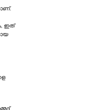
ാണ്.
, ഇത്
മായ
ളെ
്മദ്