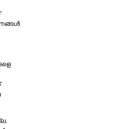
്
ഷണങ്ങൾ
്ങളെ
്
ല
്ല.