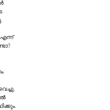
കൾ
െ
.
എന്ന്
ണ്ടോ?
നം
ച്ചു.
കൽ
ക്കും.