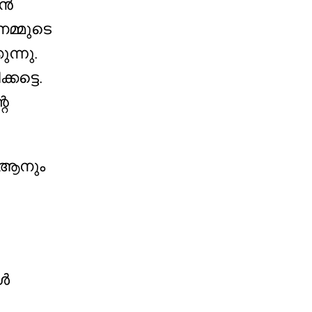
ാൻ
മ്മുടെ
ന്നു.
ട്ടെ.
റെ
ുർആനും
ാൾ